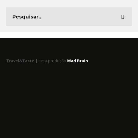
Travel&Taste |
Uma produção
Mad Brain