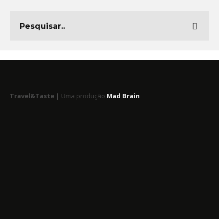
Travel&Taste |
Uma produção
Mad Brain