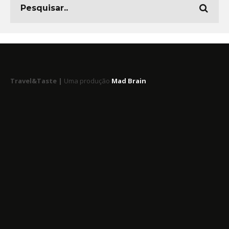
Travel&Taste |
Uma produção
Mad Brain