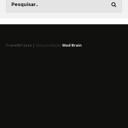
Travel&Taste |
Uma produção
Mad Brain