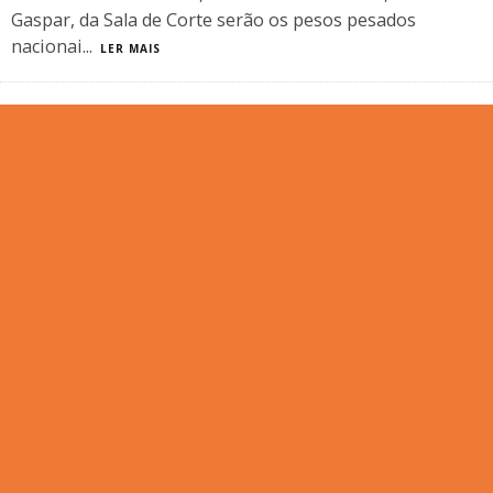
Gaspar, da Sala de Corte serão os pesos pesados
nacionai
...
LER MAIS