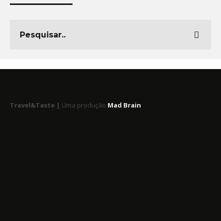
Travel&Taste |
Uma produção
Mad Brain