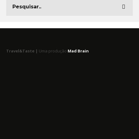
Travel&Taste |
Uma produção
Mad Brain