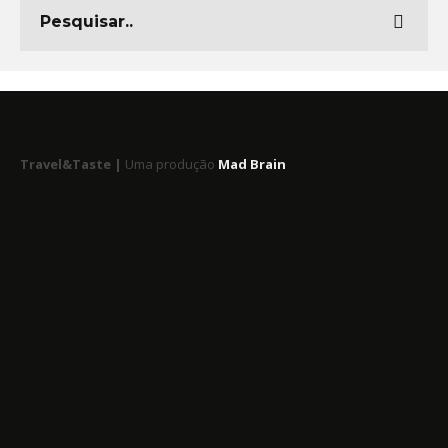
Travel&Taste |
Uma produção
Mad Brain