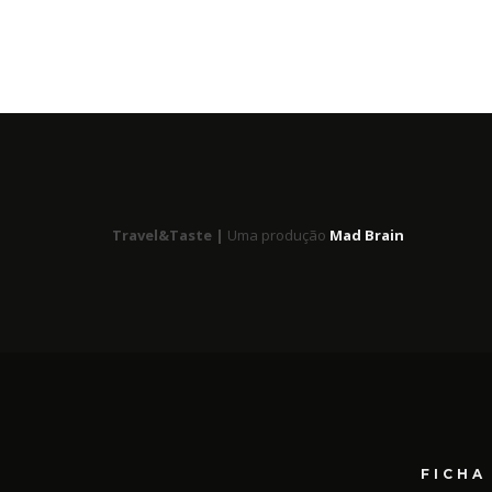
Travel&Taste |
Uma produção
Mad Brain
FICHA