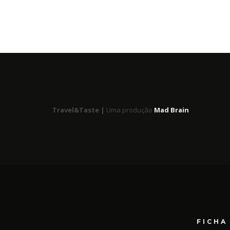
Travel&Taste |
Uma produção
Mad Brain
FICHA