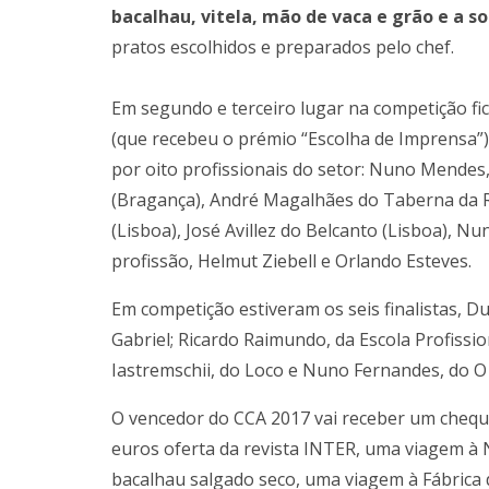
bacalhau, vitela, mão de vaca e grão e a s
pratos escolhidos e preparados pelo chef.
Em segundo e terceiro lugar na competição fi
(que recebeu o prémio “Escolha de Imprensa”),
por oito profissionais do setor: Nuno Mendes,
(Bragança), André Magalhães do Taberna da Ru
(Lisboa), José Avillez do Belcanto (Lisboa), N
profissão, Helmut Ziebell e Orlando Esteves.
Em competição estiveram os seis finalistas, D
Gabriel; Ricardo Raimundo, da Escola Profissio
Iastremschii, do Loco e Nuno Fernandes, do O
​O vencedor do CCA 2017 vai receber um cheq
euros oferta da revista INTER, uma viagem à 
bacalhau salgado seco, uma viagem à Fábrica