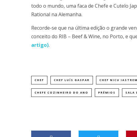
todo o mundo, uma faca de Chefe e Cutelo Jap
Rational na Alemanha.
Recorde-se que na última edição o grande vence
conceito do RIB – Beef & Wine, no Porto, e q
artigo)
.
CHEF
CHEF LUÍS GASPAR
CHEF NICU IASTRE
CHEFE COZINHEIRO DO ANO
PRÉMIOS
SALA 