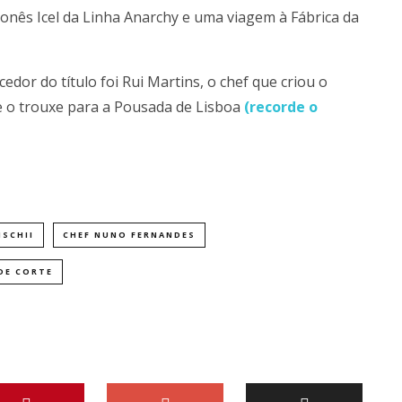
onês Icel da Linha Anarchy e uma viagem à Fábrica da
dor do título foi Rui Martins, o chef que criou o
ue o trouxe para a Pousada de Lisboa
(recorde o
MSCHII
CHEF NUNO FERNANDES
DE CORTE