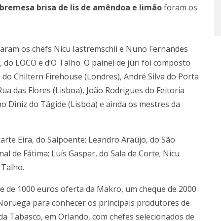
obremesa brisa de lis de amêndoa e limão
foram os
caram os chefs Nicu Iastremschii e Nuno Fernandes
 do LOCO e d’O Talho. O painel de júri foi composto
 do Chiltern Firehouse (Londres), André Silva do Porta
a das Flores (Lisboa), João Rodrigues do Feitoria
uno Diniz do Tágide (Lisboa) e ainda os mestres da
uarte Eira, do Salpoente; Leandro Araújo, do São
nal de Fátima; Luís Gaspar, do Sala de Corte; Nicu
 Talho.
ue de 1000 euros oferta da Makro, um cheque de 2000
Noruega para conhecer os principais produtores de
 da Tabasco, em Orlando, com chefes selecionados de