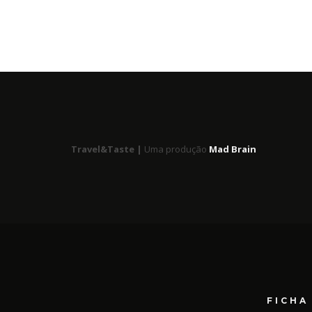
Travel&Taste |
Uma produção
Mad Brain
FICHA