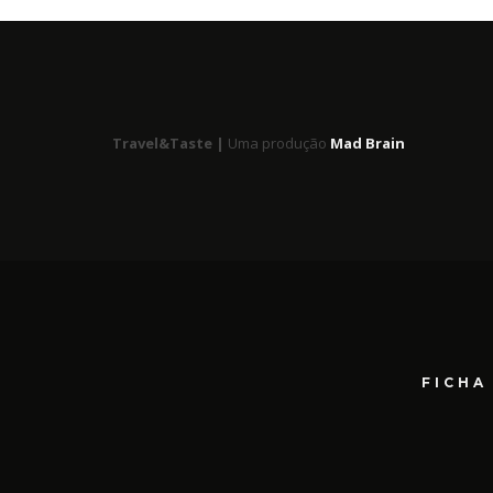
Travel&Taste |
Uma produção
Mad Brain
FICHA