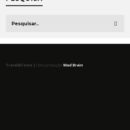
Travel&Taste |
Uma produção
Mad Brain