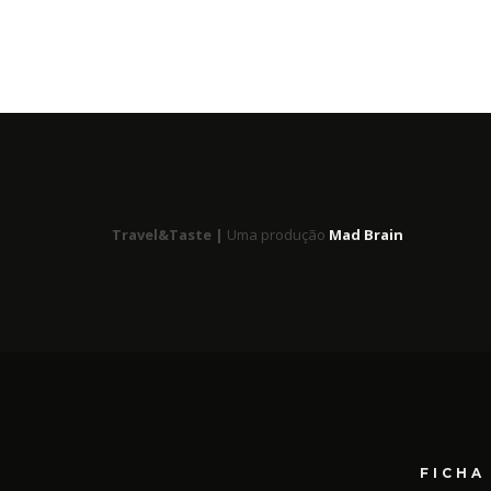
Travel&Taste |
Uma produção
Mad Brain
FICHA