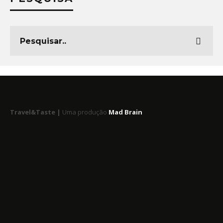
Travel&Taste |
Uma produção
Mad Brain