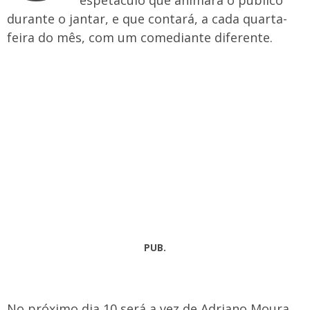
espetáculo que animará o público
durante o jantar, e que contará, a cada quarta-
feira do mês, com um comediante diferente.
PUB.
No próximo dia 10 será a vez de Adriano Moura