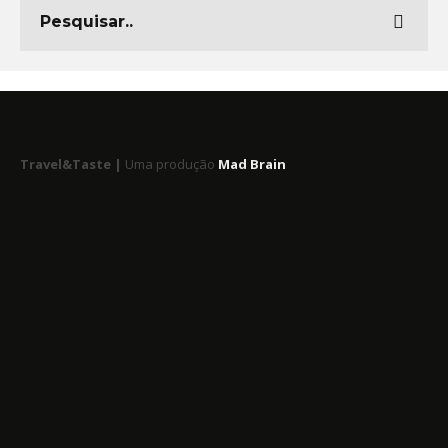
Travel&Taste |
Uma produção
Mad Brain