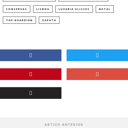
CONSERVAS
LISBOA
LUVARIA ULISSES
NATAL
THE GUARDIAN
ZAPATA
ARTIGO ANTERIOR