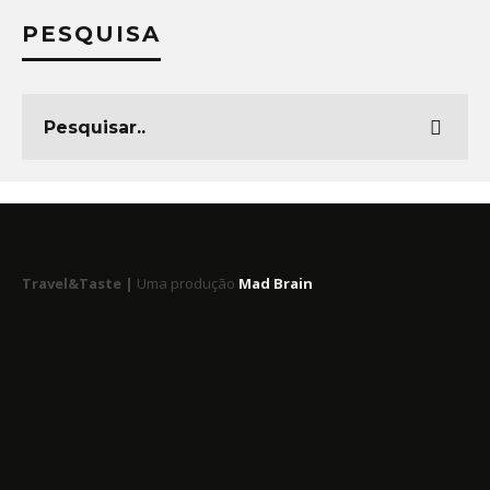
PESQUISA
Travel&Taste |
Uma produção
Mad Brain