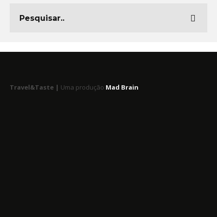
Travel&Taste |
Uma produção
Mad Brain