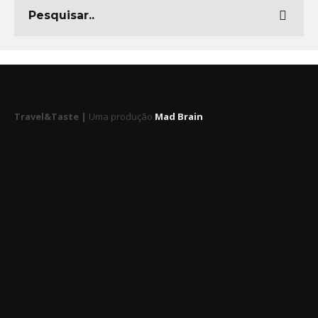
Travel&Taste |
Uma produção
Mad Brain