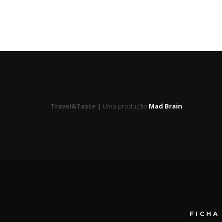
Travel&Taste |
Uma produção
Mad Brain
FICHA