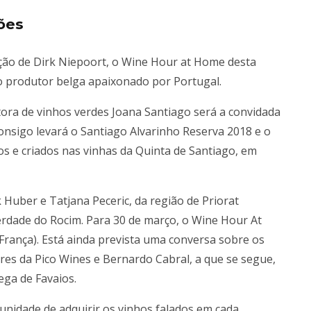
ões
ação de Dirk Niepoort, o Wine Hour at Home desta
m o produtor belga apaixonado por Portugal.
tora de vinhos verdes Joana Santiago será a convidada
 Consigo levará o Santiago Alvarinho Reserva 2018 e o
s e criados nas vinhas da Quinta de Santiago, em
 Huber e Tatjana Peceric, da região de Priorat
erdade do Rocim. Para 30 de março, o Wine Hour At
rança). Está ainda prevista uma conversa sobre os
ares da Pico Wines e Bernardo Cabral, a que se segue,
ega de Favaios.
unidade de adquirir os vinhos falados em cada