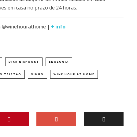
es em casa no prazo de 24 horas.
a @winehourathome
|
+ info
DIRK NIEPOORT
ENOLOGIA
O TRISTÃO
VINHO
WINE HOUR AT HOME