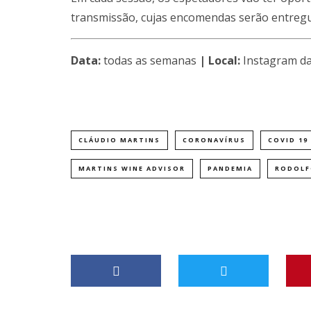
transmissão, cujas encomendas serão entregu
Data:
todas as semanas
| Local:
Instagram d
CLÁUDIO MARTINS
CORONAVÍRUS
COVID 19
MARTINS WINE ADVISOR
PANDEMIA
RODOLF