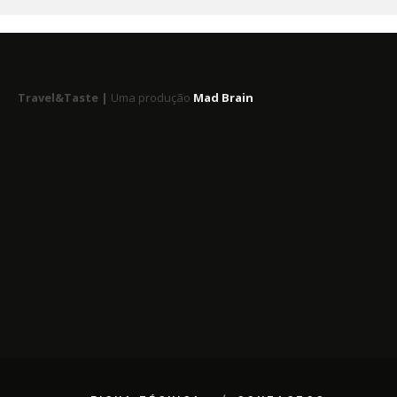
Travel&Taste |
Uma produção
Mad Brain