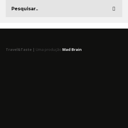
Travel&Taste |
Uma produção
Mad Brain