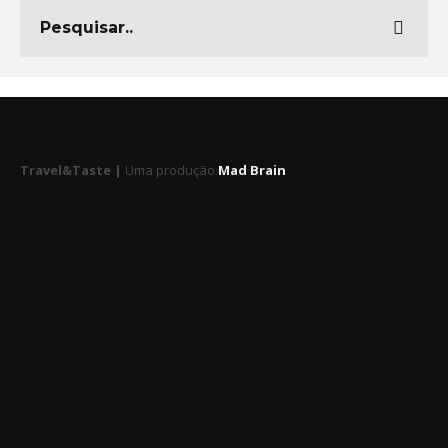
Travel&Taste |
Uma produção
Mad Brain