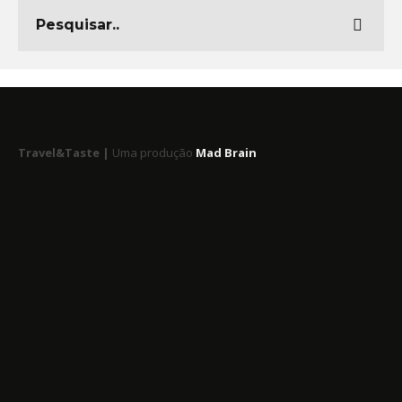
Travel&Taste |
Uma produção
Mad Brain