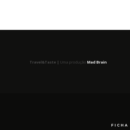
Travel&Taste |
Uma produção
Mad Brain
FICHA