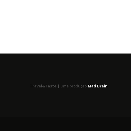
Travel&Taste |
Uma produção
Mad Brain