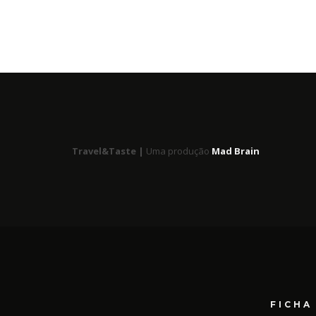
Travel&Taste |
Uma produção
Mad Brain
FICHA