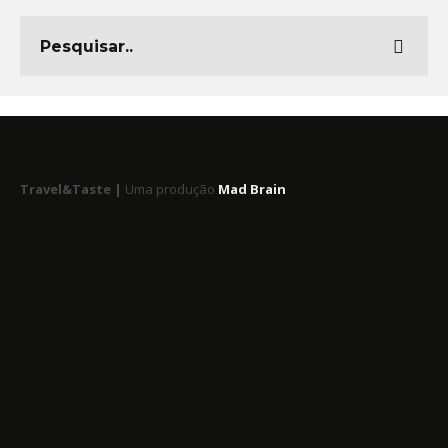
Travel&Taste |
Uma produção
Mad Brain