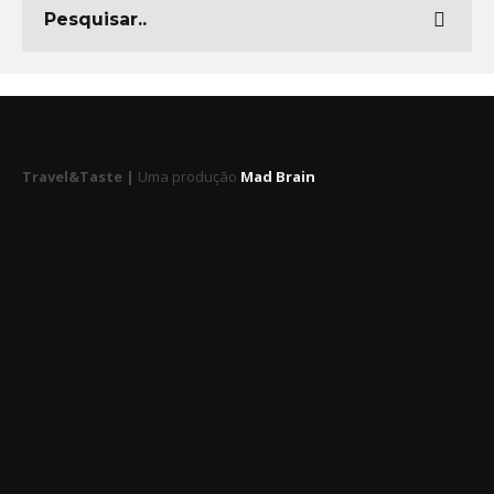
Travel&Taste |
Uma produção
Mad Brain