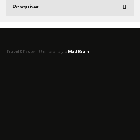
Travel&Taste |
Uma produção
Mad Brain