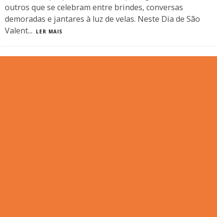
outros que se celebram entre brindes, conversas
demoradas e jantares à luz de velas. Neste Dia de São
Valent
...
LER MAIS