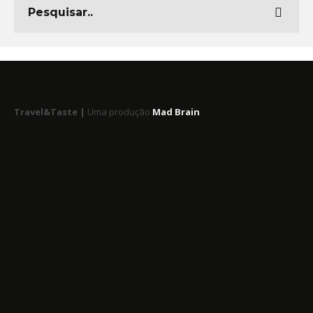
Travel&Taste |
Uma produção
Mad Brain