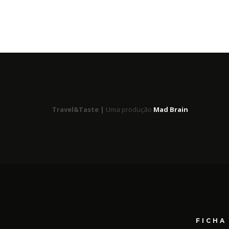
Travel&Taste |
Uma produção
Mad Brain
FICHA