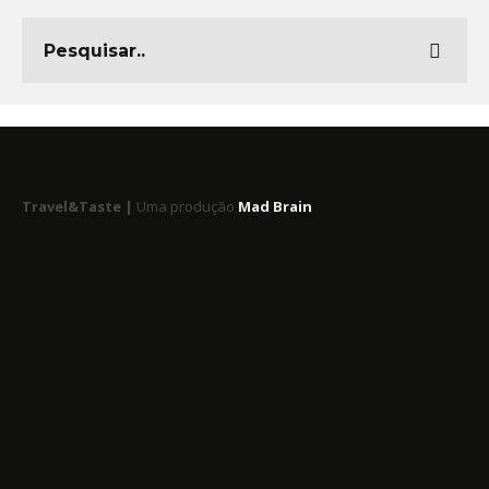
Travel&Taste |
Uma produção
Mad Brain