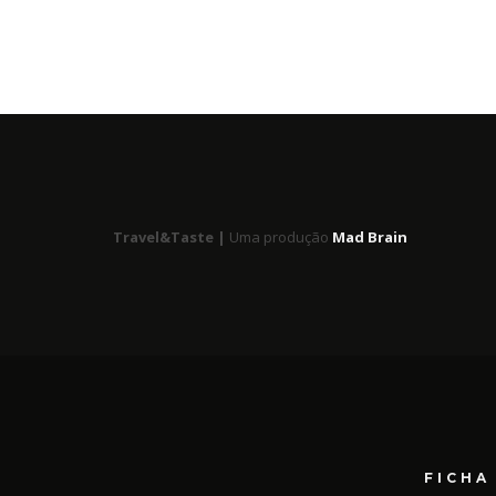
Travel&Taste |
Uma produção
Mad Brain
FICHA