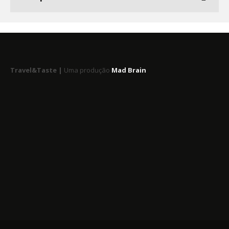
Travel&Taste |
Uma produção
Mad Brain