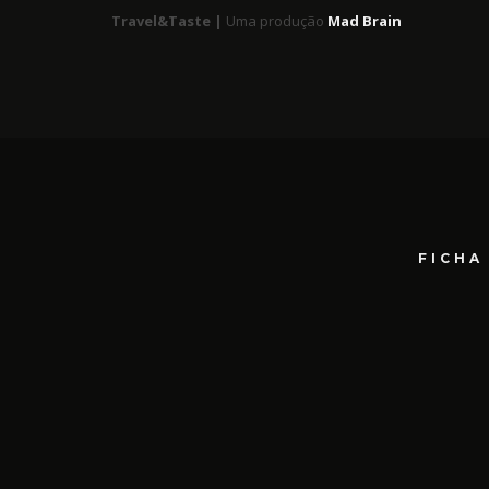
Travel&Taste |
Uma produção
Mad Brain
FICHA