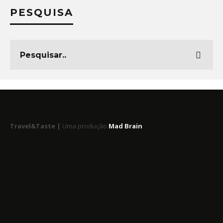
PESQUISA
Travel&Taste |
Uma produção
Mad Brain