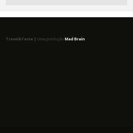
Travel&Taste |
Uma produção
Mad Brain