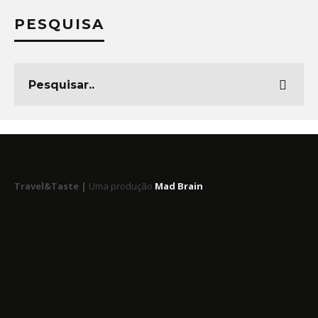
PESQUISA
Travel&Taste |
Uma produção
Mad Brain