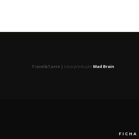
Travel&Taste |
Uma produção
Mad Brain
FICHA