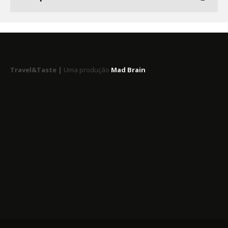
Travel&Taste |
Uma produção
Mad Brain