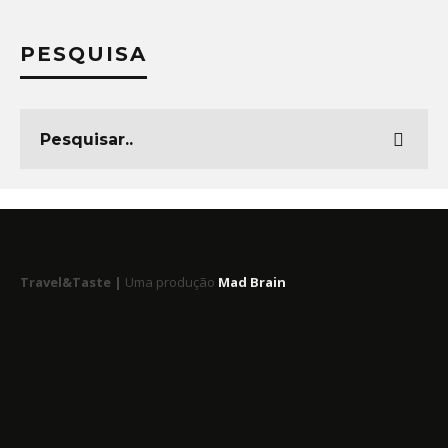
PESQUISA
Travel&Taste |
Uma produção
Mad Brain