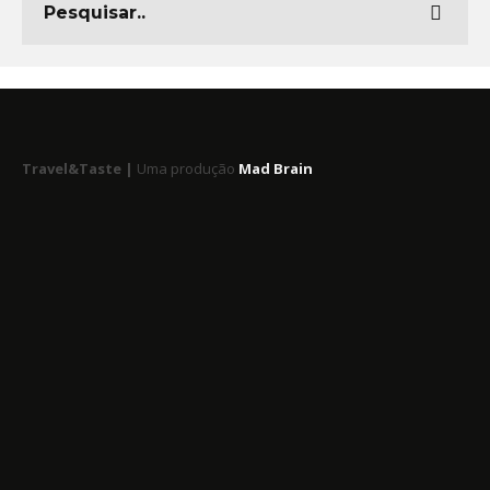
Travel&Taste |
Uma produção
Mad Brain