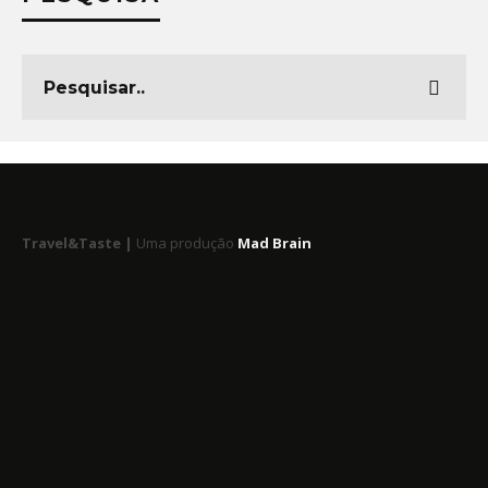
Travel&Taste |
Uma produção
Mad Brain