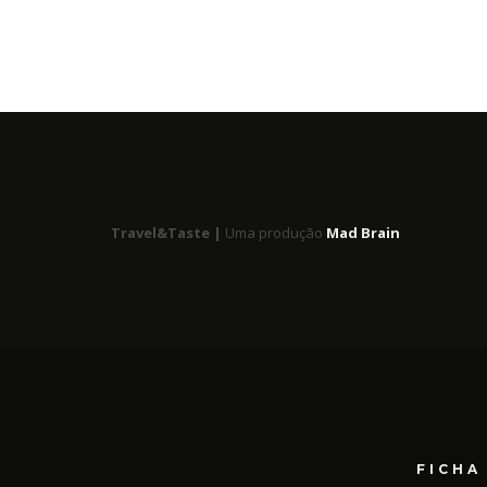
Travel&Taste |
Uma produção
Mad Brain
FICHA