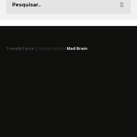
Travel&Taste |
Uma produção
Mad Brain