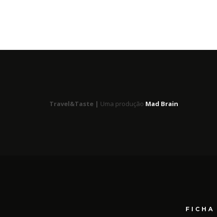
Travel&Taste |
Uma produção
Mad Brain
FICHA